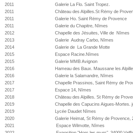
2011
Galerie La Flo. Saint Tropez.
2011
Château des Alpilles.St Rémy de Prove
2011
Galerie Ho. Saint Rémy de Provence
2011
Galerie du Chapitre, Nîmes
2012
Chapelle des Jésuites, Ville de Nîmes
2013
Galerie Audray Carbo, Nîmes
2014
Galerie de La Grande Motte
2015
Espace Racine.Nîmes
2015
Galerie MMB Avignon
2016
Hameau des Baux. Maussane les Alpill
2016
Galerie la Salamandre, Nîmes
2017
Chapelle Prassinos, Saint Rémy de Pr
2017
Espace 14, Nîmes
2018
Château des Alpilles. St Rémy de Provence
2019
Chapelle des Capucins Aigues-Mortes. ju
2019
Lycée Daudet Nîmes
2020
Galerie Heimat, St Rémy de Provence, 
2021
Espace Wilmotte, Nîmes
2022
Exposition "Hors les murs", 34000 Valf